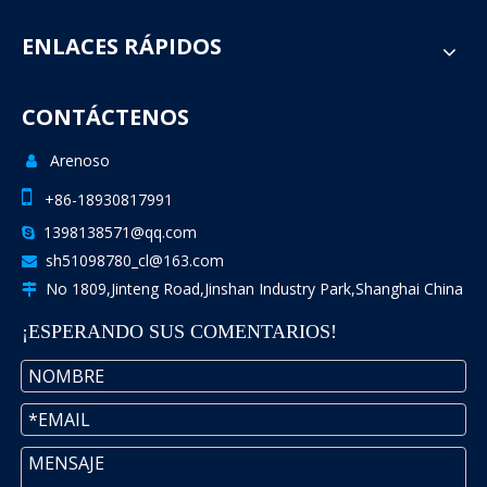
ENLACES RÁPIDOS
CONTÁCTENOS
Arenoso


+86-18930817991
1398138571@qq.com

sh51098780_cl@163.com

No 1809,Jinteng Road,Jinshan Industry Park,Shanghai China

¡ESPERANDO SUS COMENTARIOS!