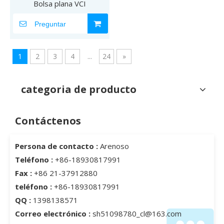
Bolsa plana VCI
Preguntar
1
2
3
4
...
24
»
categoria de producto
Contáctenos
Persona de contacto :
Arenoso
Teléfono :
+86-18930817991
Fax :
+86 21-37912880
teléfono :
+86-18930817991
QQ :
1398138571
Correo electrónico :
sh51098780_cl@163.com