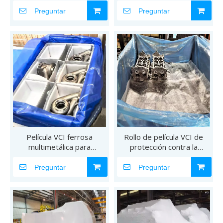
amarillas
para piezas fundidas
Preguntar
Preguntar
Película VCI ferrosa
Rollo de película VCI de
multimetálica para
protección contra la
resistencia a la corrosión
oxidación de alta
resistencia y polietileno
Preguntar
Preguntar