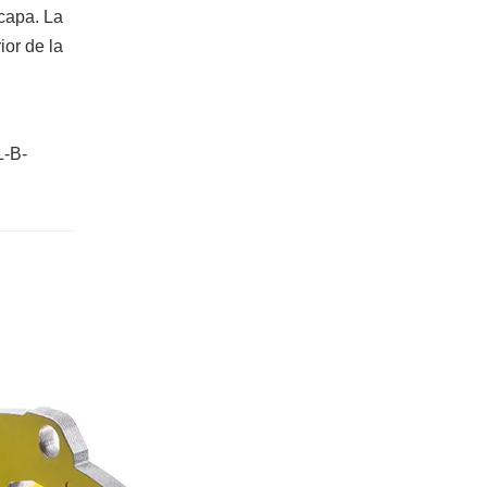
capa. La
ior de la
L-B-