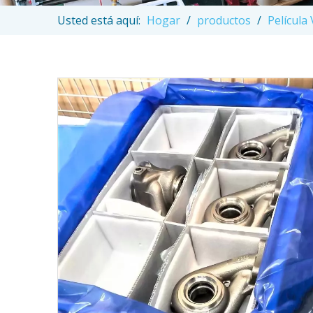
Usted está aquí:
Hogar
/
productos
/
Película 