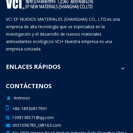
VCI EP NUEVOS MATERIALES (SHANGHAI) CO., LTD.es una
empresa de alta tecnología que se especializa en la
investigación y el desarrollo de nuevos materiales
antioxidantes ecológicos VCI+.Nuestra empresa es una
empresa cotizada.
ENLACES RÁPIDOS
CONTÁCTENOS
Arenoso


+86-18930817991
1398138571@qq.com

sh51098780_cl@163.com

No 1809,Jinteng Road,Jinshan Industry Park,Shanghai China
