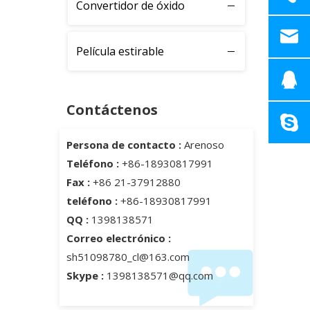
Convertidor de óxido
Película estirable
Contáctenos
Persona de contacto :
Arenoso
Teléfono :
+86-18930817991
Fax :
+86 21-37912880
teléfono :
+86-18930817991
QQ :
1398138571
Correo electrónico :
sh51098780_cl@163.com
Skype :
1398138571@qq.com