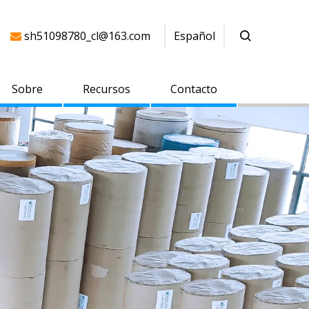
sh51098780_cl@163.com
Español

Sobre
Recursos
Contacto