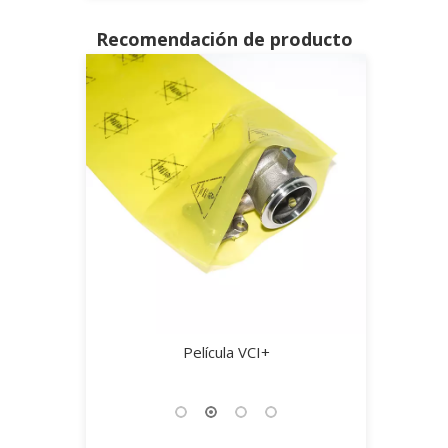
Recomendación de producto
tal VCI-708
Película VCI+
Película t