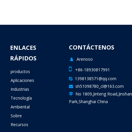
CONTÁCTENOS
ENLACES
RÁPIDOS
Arenoso


+86-18930817991
productos
1398138571@qq.com

Aplicaciones
sh51098780_cl@163.com

Industrias
No 1809,Jinteng Road,Jinshan

Tecnología
Park,Shanghai China
Ambiental
Sobre
Recursos