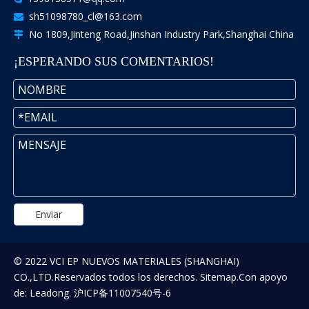
sh51098780_cl@163.com

No 1809,Jinteng Road,Jinshan Industry Park,Shanghai China

¡ESPERANDO SUS COMENTARIOS!
Enviar
© 2022 VCI EP NUEVOS MATERIALES (SHANGHAI)
CO.,LTD.Reservados todos los derechos.
Sitemap
.Con apoyo
de:
Leadong
.
沪ICP备11007540号-6