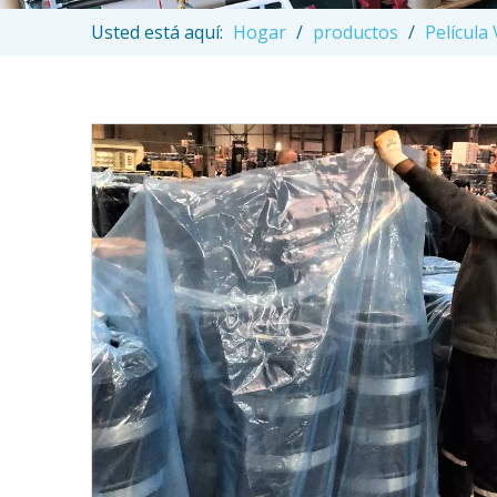
Usted está aquí:
Hogar
/
productos
/
Película 