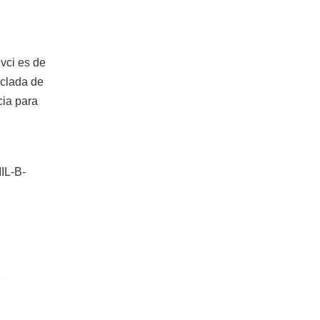
 vci es de
zclada de
cia para
IL-B-