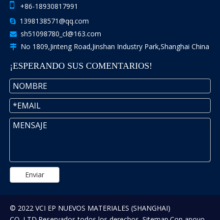

+86-18930817991
1398138571@qq.com

sh51098780_cl@163.com

No 1809,Jinteng Road,Jinshan Industry Park,Shanghai China

¡ESPERANDO SUS COMENTARIOS!
Enviar
© 2022 VCI EP NUEVOS MATERIALES (SHANGHAI)
CO.,LTD.Reservados todos los derechos.
Sitemap
.Con apoyo