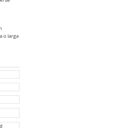
el de
n
a o larga
ad