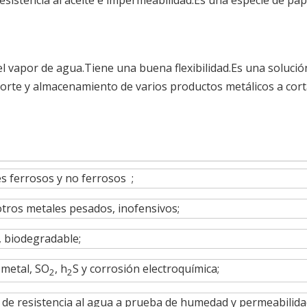
esistencia al aceite e impermeabilidad.Es una especie de pap
l vapor de agua.Tiene una buena flexibilidad.Es una solució
porte y almacenamiento de varios productos metálicos a cort
s ferrosos y no ferrosos ;
 otros metales pesados, inofensivos;
, biodegradable;
 metal, SO
, h
S y corrosión electroquímica;
2
2
de resistencia al agua a prueba de humedad y permeabilid