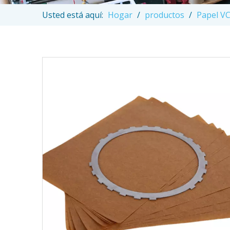
Usted está aquí:
Hogar
/
productos
/
Papel VC