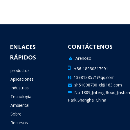
CONTÁCTENOS
ENLACES
RÁPIDOS
Arenoso


+86-18930817991
productos
1398138571@qq.com

Aplicaciones
sh51098780_cl@163.com

Industrias
No 1809,Jinteng Road,Jinshan

Tecnología
Park,Shanghai China
Ambiental
Sobre
Recursos