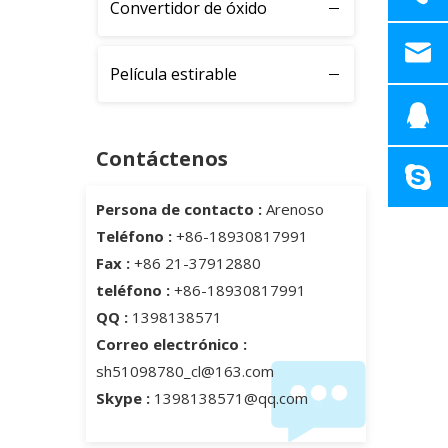
Convertidor de óxido
Película estirable
Contáctenos
Persona de contacto :
Arenoso
Teléfono :
+86-18930817991
Fax :
+86 21-37912880
teléfono :
+86-18930817991
QQ :
1398138571
Correo electrónico :
sh51098780_cl@163.com
Skype :
1398138571@qq.com