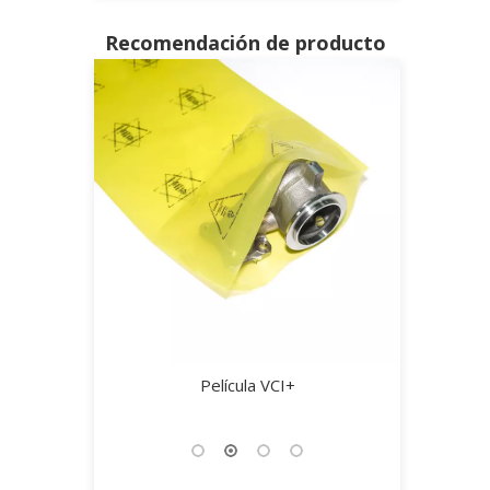
Recomendación de producto
tal VCI-708
Película VCI+
Película te