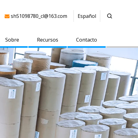
sh51098780_cl@163.com
Español

Sobre
Recursos
Contacto