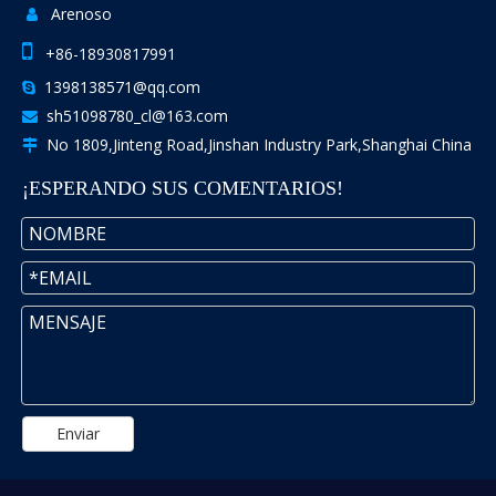
Arenoso


+86-18930817991
1398138571@qq.com

sh51098780_cl@163.com

No 1809,Jinteng Road,Jinshan Industry Park,Shanghai China

¡ESPERANDO SUS COMENTARIOS!
Enviar