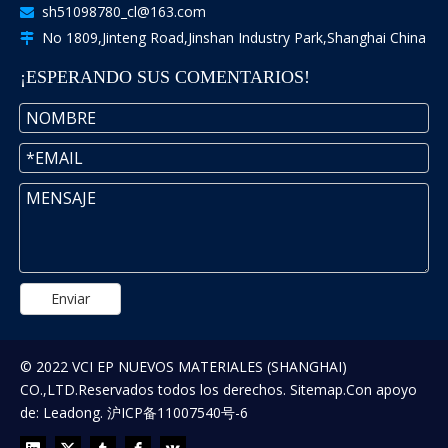
sh51098780_cl@163.com

No 1809,Jinteng Road,Jinshan Industry Park,Shanghai China

¡ESPERANDO SUS COMENTARIOS!
Enviar
© 2022 VCI EP NUEVOS MATERIALES (SHANGHAI)
CO.,LTD.Reservados todos los derechos.
Sitemap
.Con apoyo
de:
Leadong
.
沪ICP备11007540号-6