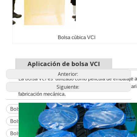
Bolsa cúbica VCI
Aplicación de bolsa VCI
Anterior:
La bolsa VCI es
utilizado como película de embalaje a
Siguiente:
electrodomésticos, maquinaria de precisión, maquinaria
fabricación mecánica.
Bolsa VCI azul
Bolsa multiusos VCI
Bolsa Multiusos VCI Azul
Bolsa VCI para autopartes