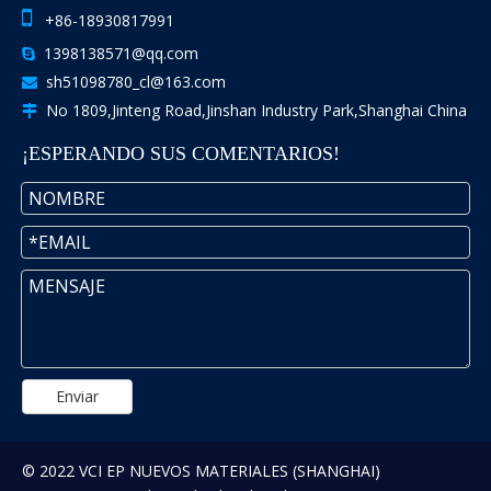

+86-18930817991
1398138571@qq.com

sh51098780_cl@163.com

No 1809,Jinteng Road,Jinshan Industry Park,Shanghai China

¡ESPERANDO SUS COMENTARIOS!
Enviar
© 2022 VCI EP NUEVOS MATERIALES (SHANGHAI)