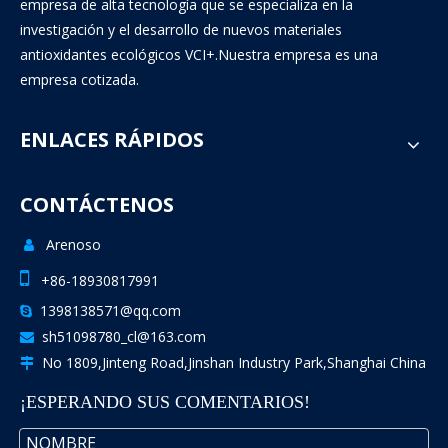
empresa de alta tecnología que se especializa en la
investigación y el desarrollo de nuevos materiales
antioxidantes ecológicos VCI+.Nuestra empresa es una
empresa cotizada.
ENLACES RÁPIDOS
CONTÁCTENOS
Arenoso


+86-18930817991
1398138571@qq.com

sh51098780_cl@163.com

No 1809,Jinteng Road,Jinshan Industry Park,Shanghai China

¡ESPERANDO SUS COMENTARIOS!