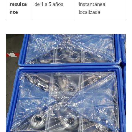
resulta
de 1 a 5 años
instantánea
nte
localizada