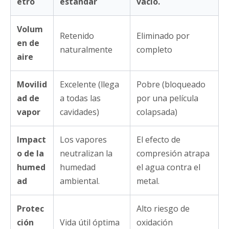
etro
estándar
vacío.
Volum
Retenido
Eliminado por
en de
naturalmente
completo
aire
Movilid
Excelente (llega
Pobre (bloqueado
ad de
a todas las
por una película
vapor
cavidades)
colapsada)
Impact
Los vapores
El efecto de
o de la
neutralizan la
compresión atrapa
humed
humedad
el agua contra el
ad
ambiental.
metal.
Protec
Alto riesgo de
ción
Vida útil óptima
oxidación